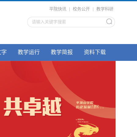
平院快讯
|
校务公开
|
教学科研
文字
教学运行
教学简报
资料下载