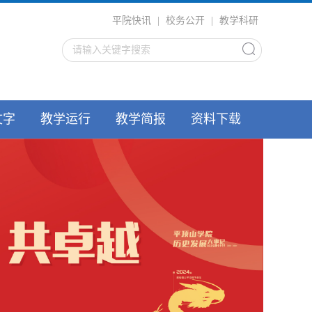
平院快讯
|
校务公开
|
教学科研
文字
教学运行
教学简报
资料下载